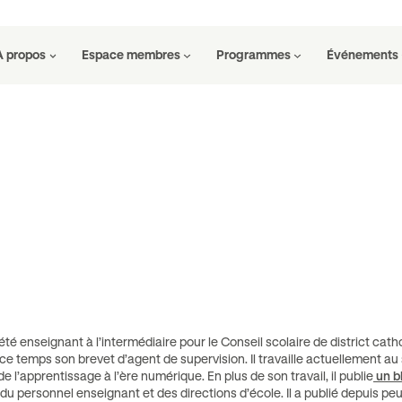
À propos
Espace membres
Programmes
Événements
té enseignant à l’intermédiaire pour le Conseil scolaire de district catho
 ce temps son brevet d’agent de supervision. Il travaille actuellement a
l’apprentissage à l’ère numérique. En plus de son travail, il publie
un b
n du personnel enseignant et des directions d’école. Il a publié depuis peu