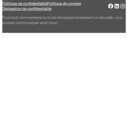
Politique de confidentialité
Politique de cookies
Déclaration de confidentialité
Pour tout commentaire ou toute remarque concernant ce site web, vous
pouvez communiquer avec nous:
admin@agefo.ca