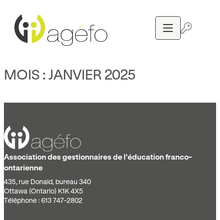
Aller
au
contenu
MOIS :
JANVIER 2025
Association des gestionnaires de l’éducation franco-
ontarienne
435, rue Donald, bureau 340
Ottawa (Ontario) K1K 4X5
Téléphone : 613 747-2802
admin@agefo.ca